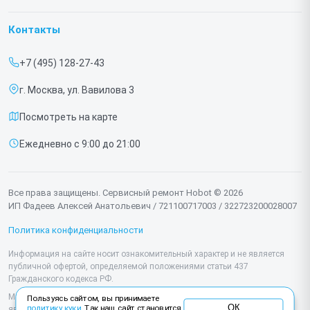
Гарантия
Роботов-пылесосов
Контакты
Прайс-лист
Роботов мойщиков окон
+7 (495) 128-27-43
Срочный ремонт
г. Москва, ул. Вавилова 3
Доставка и способы оплаты
Посмотреть на карте
Диагностика
Ежедневно с 9:00 до 21:00
Контакты
Все права защищены. Сервисный ремонт Hobot © 2026
ИП Фадеев Алексей Анатольевич / 721100717003 / 322723200028007
Политика конфиденциальности
Информация на сайте носит ознакомительный характер и не является
публичной офертой, определяемой положениями статьи 437
Гражданского кодекса РФ.
Мы специализируемся на обслуживании и ремонте техники Hobot, но не
Пользуясь сайтом, вы принимаете
ОК
политику куки
. Так наш сайт становится
являемся их официальным представителем. Предоставляем