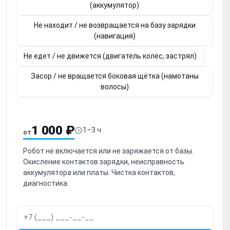
(аккумулятор)
Не находит / не возвращается на базу зарядки
(навигация)
Не едет / не движется (двигатель колёс, застрял)
Засор / не вращается боковая щётка (намотаны
волосы)
Засор / не вращается основная щётка-барабан
(намотаны волосы)
1 000 ₽
1–3 ч
от
Слабое всасывание (засор фильтра, пылесборника,
тракта)
Робот не включается или не заряжается от базы.
Окисление контактов зарядки, неисправность
Застрял / не выбирается / едет в стену (датчики
аккумулятора или платы. Чистка контактов,
препятствий/обрыва)
диагностика.
Не работает лидар / навигация (LiDAR — от удара)
Не работает мокрая уборка / вибромоп / резервуар
воды