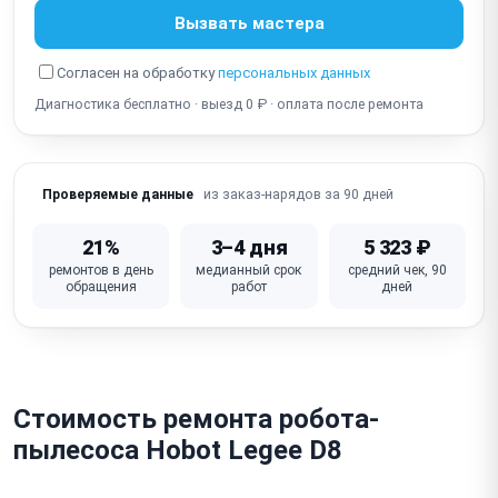
Вызвать мастера
Не работает Wi-Fi / приложение (нет управления со
смартфона)
Согласен на обработку
персональных данных
Диагностика бесплатно · выезд 0 ₽ · оплата после ремонта
Шум / стук / скрип колеса (подвеска, подшипник)
Не работает база зарядки (нет зарядки, нет связи)
из заказ-нарядов за 90 дней
Проверяемые данные
Не работает самоочистка / мешок для пыли (у
моделей с базой-пылесосом)
21%
3–4 дня
5 323 ₽
Посторонний запах / запах горелого (двигатель,
ремонтов в день
медианный срок
средний чек, 90
засор)
обращения
работ
дней
Неисправна плата управления / процессор
навигации
Стоимость ремонта робота-
пылесоса Hobot Legee D8