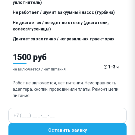
уплотнитель)
Не работает / шумит вакуумный насос (турбина)
Не двигается / не едет по стеклу (двигатели,
колёса/гусеницы)
Двигается хаотично / неправильная траектория
Не определяет края окна / съезжает на раму
1500 руб
(датчики края)
Не распыляет / не подаёт моющую жидкость
1–3 ч
(форсунки, насос)
не включается / нет питания
Плохо моет / оставляет разводы (салфетки,
прижим)
Робот не включается, нет питания. Неисправность
адаптера, кнопки, проводки или платы. Ремонт цепи
Износ / загрязнение микрофибровых салфеток
питания.
Не держит / разрядился резервный аккумулятор
(защита при отключении)
Телефон
Не работают датчики препятствий / застревает
Оставить заявку
Зависает / сбой прошивки / не реагирует