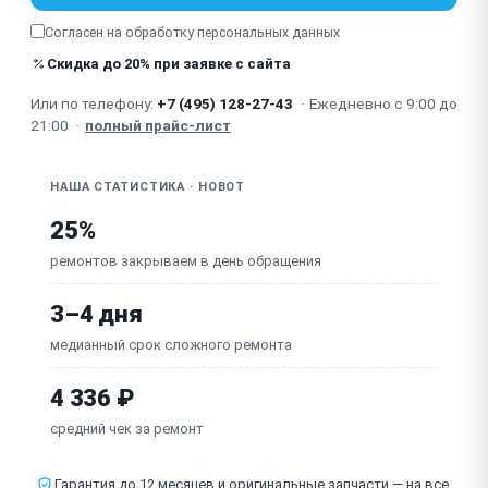
Согласен на обработку
персональных данных
Не работает пульт ДУ / приложение / кнопки
Скидка до 20% при заявке с сайта
Износ / повреждение уплотнителя вакуумной
камеры
Или по телефону:
+7 (495) 128-27-43
·
Ежедневно с 9:00 до
Повреждён страховочный трос / неисправна плата
21:00
·
полный прайс-лист
управления
НАША СТАТИСТИКА · HOBOT
25%
ремонтов закрываем в день обращения
3–4 дня
медианный срок сложного ремонта
4 336 ₽
средний чек за ремонт
Гарантия до 12 месяцев и оригинальные запчасти — на все