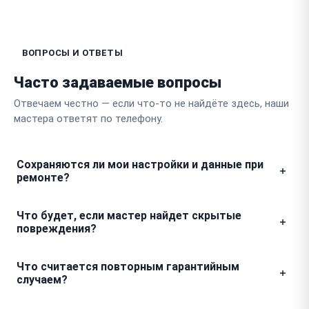
ВОПРОСЫ И ОТВЕТЫ
Часто задаваемые вопросы
Отвечаем честно — если что-то не найдёте здесь, наши
мастера ответят по телефону.
Сохраняются ли мои настройки и данные при
ремонте?
В конструкции этого устройства нет накопителей с
Что будет, если мастер найдет скрытые
персональными данными или пользовательскими
повреждения?
файлами. При проведении технического
обслуживания все настройки сохраняются, так как
Мы не выполняем дополнительные работы без
Что считается повторным гарантийным
ремонт затрагивает исключительно аппаратную
вашего подтверждения. Если в процессе разборки
случаем?
часть и компоненты управления движением.
обнаруживается поломка, не выявленная на этапе
приемки, мастер свяжется с вами для согласования
Если после замены конкретного узла прибор