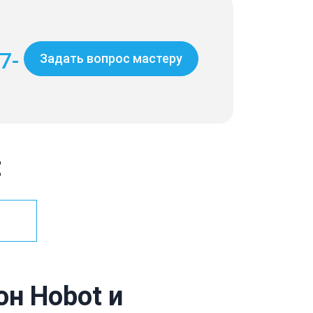
7-
Задать вопрос мастеру
t
н Hobot и