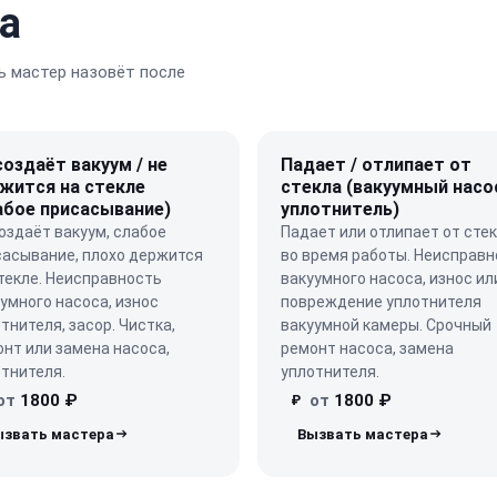
а
 мастер назовёт после
создаёт вакуум / не
Падает / отлипает от
жится на стекле
стекла (вакуумный насо
абое присасывание)
уплотнитель)
оздаёт вакуум, слабое
Падает или отлипает от сте
сасывание, плохо держится
во время работы. Неисправн
текле. Неисправность
вакуумного насоса, износ ил
умного насоса, износ
повреждение уплотнителя
тнителя, засор. Чистка,
вакуумной камеры. Срочный
нт или замена насоса,
ремонт насоса, замена
тнителя.
уплотнителя.
от
1800 ₽
от
1800 ₽
₽