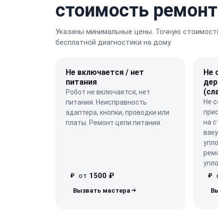
стоимость ремонт
Указаны минимальные цены. Точную стоимость
бесплатной диагностики на дому.
Не включается / нет
Не 
питания
дер
(сл
Робот не включается, нет
Не с
питания. Неисправность
при
адаптера, кнопки, проводки или
на с
платы. Ремонт цепи питания.
ваку
упло
ремо
упло
от
1500 ₽
₽
₽