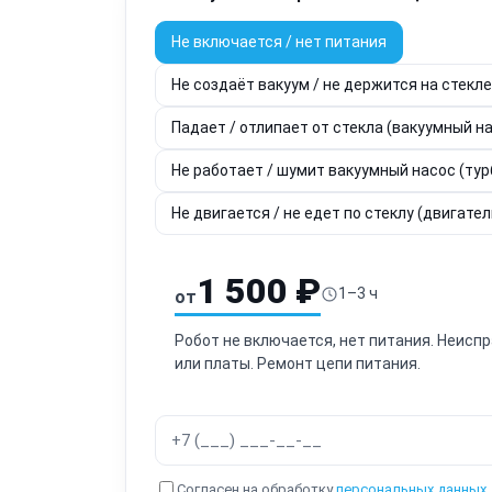
Не включается / нет питания
Не создаёт вакуум / не держится на стекл
Падает / отлипает от стекла (вакуумный н
Не работает / шумит вакуумный насос (тур
Не двигается / не едет по стеклу (двигате
1 500 ₽
1–3 ч
от
Робот не включается, нет питания. Неиспр
или платы. Ремонт цепи питания.
Согласен на обработку
персональных данных