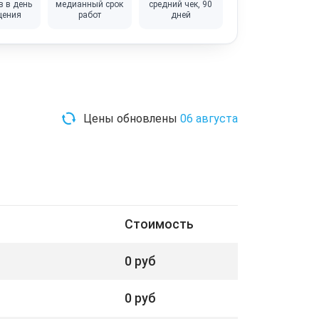
в в день
медианный срок
средний чек, 90
щения
работ
дней
Цены обновлены
06 августа
Стоимость
0 руб
0 руб